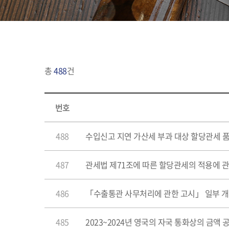
총
488
건
번호
488
수입신고 지연 가산세 부과 대상 할당관세 
487
관세법 제71조에 따른 할당관세의 적용에 
486
「수출통관 사무처리에 관한 고시」 일부 
485
2023~2024년 영국의 자국 통화상의 금액 