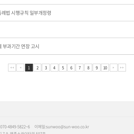
 특례법 시행규칙 일부개정령
 부과기간 연장 고시
1
2
3
4
5
6
7
8
9
10
70-4849-5822~6
이메일:sunwoo@sun-woo.co.kr
 7-9, 영종스카이타워 507호