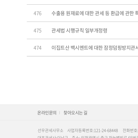
476
수출용 원재료에 대한 관세 등 환급에 관한
475
관세법 시행규칙 일부개정령
474
이집트산 백시멘트에 대한 잠정덤핑방지관세
온라인문의
찾아오시는 길
선우관세사무소
사업자등록번호:121-24-68448
전화번호:0
대표관세사:이남규
주소: 인천광역시 중구 하늘별빛로 65번길