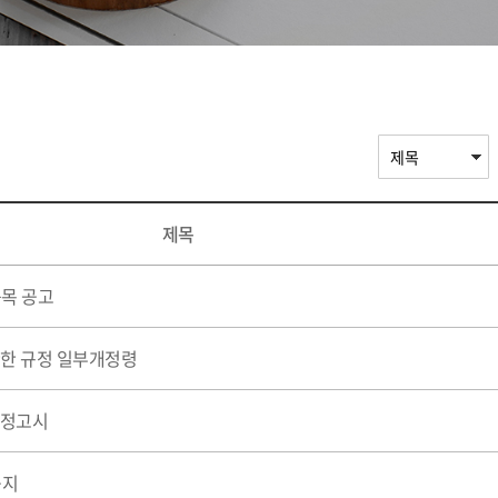
제목
품목 공고
관한 규정 일부개정령
개정고시
공지